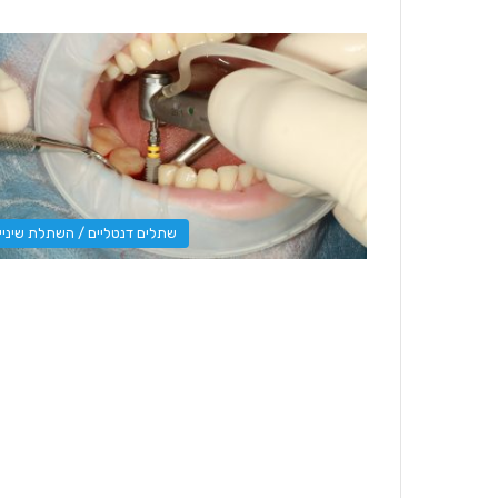
שתלים דנטליים / השתלת שיניי