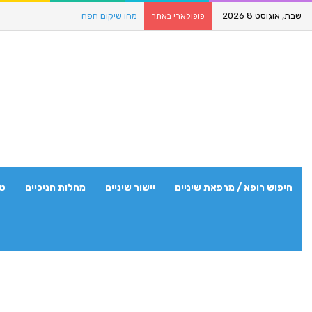
שבת, אוגוסט 8 2026
מהו שיקום הפה
פופולארי באתר
חיפוש רופא / מרפאת שיניים
יישור שיניים
מחלות חניכיים
טי