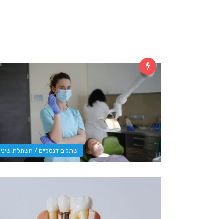
שתלים דנטליים / השתלת שיניי