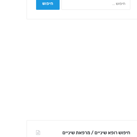
ח
י
פ
ו
ש
:
חיפוש רופא שיניים / מרפאת שיניים