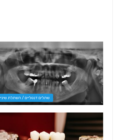
שתלים דנטליים / השתלת שיניי