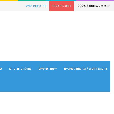
יום שישי, אוגוסט 7 2026
מהו שיקום הפה
פופולארי באתר
חיפוש רופא / מרפאת שיניים
יישור שיניים
מחלות חניכיים
טי