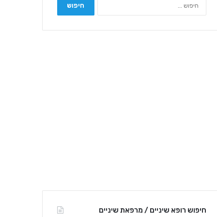
ח
י
פ
ו
ש
:
חיפוש רופא שיניים / מרפאת שיניים