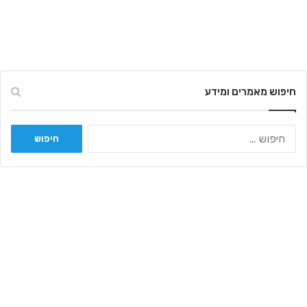
חיפוש מאמרים ומידע
ח
י
פ
ו
ש
: