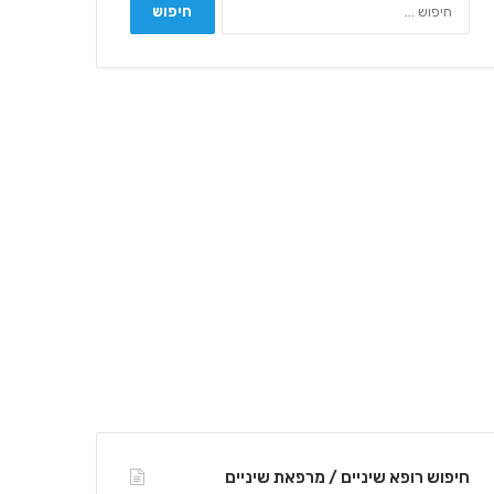
ח
י
פ
ו
ש
:
חיפוש רופא שיניים / מרפאת שיניים