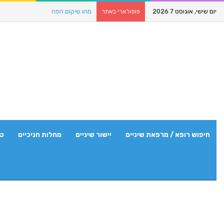
יום שישי, אוגוסט 7 2026
מהו שיקום הפה
פופולארי באתר
חיפוש רופא / מרפאת שיניים
יישור שיניים
מחלות חניכיים
טי