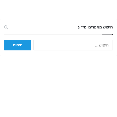
חיפוש מאמרים ומידע
ח
י
פ
ו
ש
: