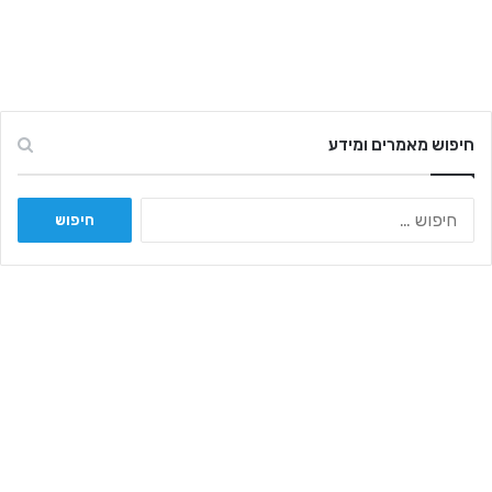
חיפוש מאמרים ומידע
ח
י
פ
ו
ש
: