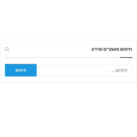
חיפוש מאמרים ומידע
ח
י
פ
ו
ש
: