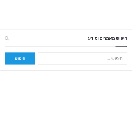
חיפוש מאמרים ומידע
ח
י
פ
ו
ש
: