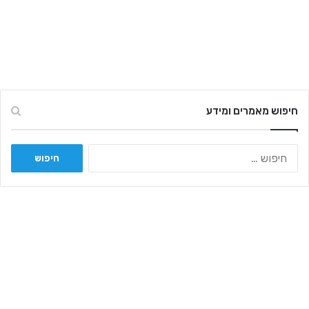
חיפוש מאמרים ומידע
ח
י
פ
ו
ש
: