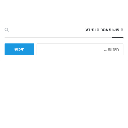
חיפוש מאמרים ומידע
ח
י
פ
ו
ש
: