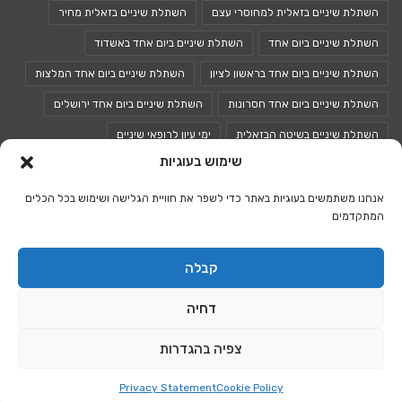
השתלת שיניים בזאלית למחוסרי עצם
השתלת שיניים בזאלית מחיר
השתלת שיניים ביום אחד
השתלת שיניים ביום אחד באשדוד
השתלת שיניים ביום אחד בראשון לציון
השתלת שיניים ביום אחד המלצות
השתלת שיניים ביום אחד חסרונות
השתלת שיניים ביום אחד ירושלים
השתלת שיניים בשיטה הבזאלית
ימי עיון לרופאי שיניים
שימוש בעוגיות
כנסים לרופאי שיניים
כנס רופאי שיניים
אנחנו משתמשים בעוגיות באתר כדי לשפר את חוויית הגלישה ושימוש בכל הכלים
המתקדמים
© כל הזכויות שמורות 2026 |
אתר רפואת השיניים של ישראל
קבלה
בקרו גם ב: אתר
רפואת שיניים
I
דחיה
אתר המטפלים
I
משחקים אונליין
I
מי אנחנו
I
תקנון האתר
I
תנאי שימוש
חנות קריסטלים אונליין
ומדיניות פרטיות
I
הצהרת נגישות
I
צפיה בהגדרות
פרסמו באתר
I
צור קשר
Privacy Statement
Cookie Policy