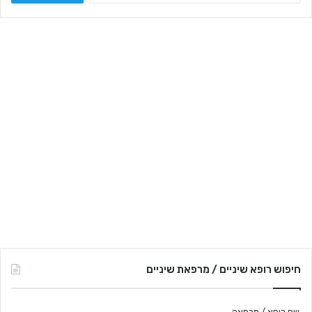
פ
ו
ש
:
חיפוש רופא שיניים / מרפאת שיניים
שם רופא / מרפאה