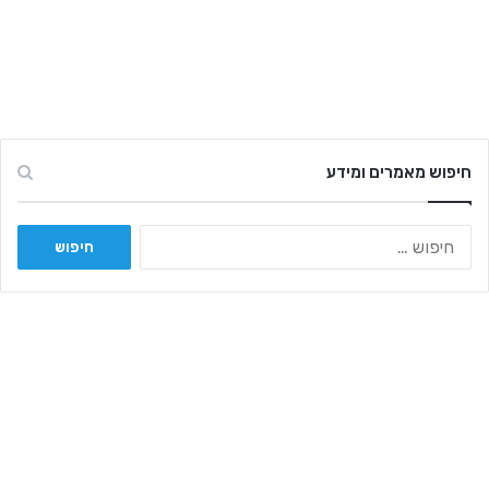
חיפוש מאמרים ומידע
ח
י
פ
ו
ש
: