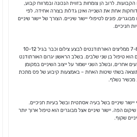
כל השיניים הקבועות. לרוב הן צומחות בזווית הנכונה ובמרווח קבוע,
וחקות אחת את השנייה ואינן גדלות בצורה אחידה. לפי
יה, ילדים וגם מבוגרים, פונים לטיפולי יישור שיניים. הצורך של יישור שיניים
ת חניכיים.
יישור שיניים הוא טיפול נפוץ אצל ילדים. כבר בגיל 7-8 ממליצים האורתודנטים לבצע צילום וכבר בגיל 10-12
ים הוא טיפול בן שני שלבים. בשלב הראשון יגרום האורתודנט
ים אחרים, ובשלב השני ישמור על ייצוב השיניים במקומן
צאה בשתי שיטות האחת – באמצעות קיבוע של פס מתכת
 מכשיר נשלף.
י יישור שיניים בשל בעיה אסתטית ובשל בעיות חניכיים.
 שיקום הפה. יישור שיניים אצל מבוגרים הוא טיפול ארוך יותר
ניים שקוף.