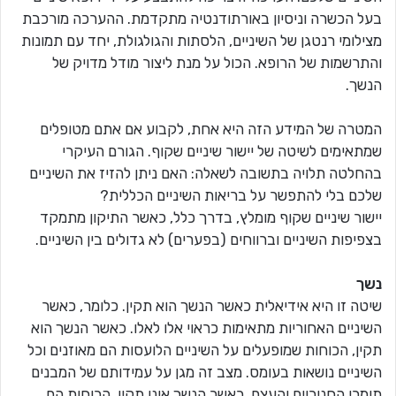
בעל הכשרה וניסיון באורתודנטיה מתקדמת. ההערכה מורכבת
מצילומי רנטגן של השיניים, הלסתות והגולגולת, יחד עם תמונות
והתרשמות של הרופא. הכול על מנת ליצור מודל מדויק של
הנשך.
המטרה של המידע הזה היא אחת, לקבוע אם אתם מטופלים
שמתאימים לשיטה של יישור שיניים שקוף. הגורם העיקרי
בהחלטה תלויה בתשובה לשאלה: האם ניתן להזיז את השיניים
שלכם בלי להתפשר על בריאות השיניים הכללית?
יישור שיניים שקוף מומלץ, בדרך כלל, כאשר התיקון מתמקד
בצפיפות השיניים וברווחים (בפערים) לא גדולים בין השיניים.
נשך
שיטה זו היא אידיאלית כאשר הנשך הוא תקין. כלומר, כאשר
השיניים האחוריות מתאימות כראוי אלו לאלו. כאשר הנשך הוא
תקין, הכוחות שמופעלים על השיניים הלועסות הם מאוזנים וכל
השיניים נושאות בעומס. מצב זה מגן על עמידותם של המבנים
תומכי החניכיים והעצם. כאשר הנשך אינו תקין, הכוחות הם