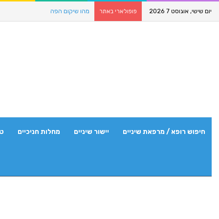
יום שישי, אוגוסט 7 2026
מהו שיקום הפה
פופולארי באתר
חיפוש רופא / מרפאת שיניים
יישור שיניים
מחלות חניכיים
טי