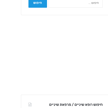
ח
י
פ
ו
ש
:
חיפוש רופא שיניים / מרפאת שיניים