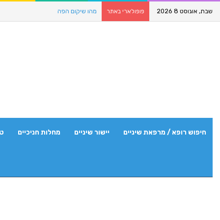
שבת, אוגוסט 8 2026
מהו שיקום הפה
פופולארי באתר
חיפוש רופא / מרפאת שיניים
יישור שיניים
מחלות חניכיים
טי