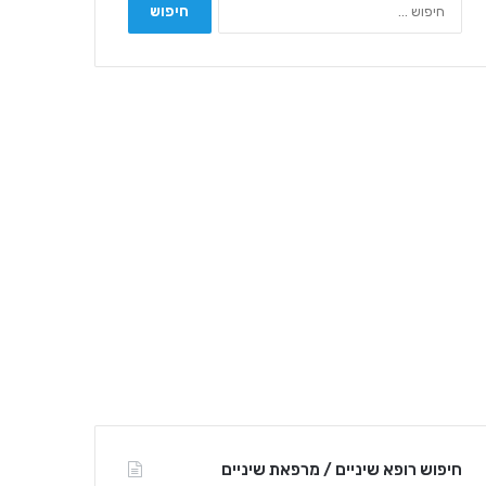
ח
י
פ
ו
ש
:
חיפוש רופא שיניים / מרפאת שיניים