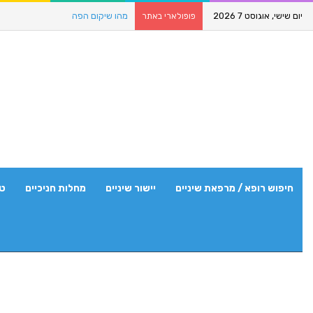
יום שישי, אוגוסט 7 2026
מהו שיקום הפה
פופולארי באתר
חיפוש רופא / מרפאת שיניים
יישור שיניים
מחלות חניכיים
טי