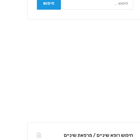
ח
י
פ
ו
ש
:
חיפוש רופא שיניים / מרפאת שיניים