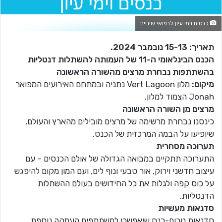
כנסים וימי עיון לרפואי שיניים
תאריך: 15-13 נובמבר 2024.
הכנס הבינלאומי ה-11 של העמותה להשתלות דנטליות
בהשתתפות נבחרת מרצים מהשורה הראשונה
מיקום:
מלון Vert Lagoon נתניה ובמתחם האירועים המפואר
Jonah הצמוד למלון.
מרצים מן השורה הראשונה
כינסנו נבחרת מרשימה של מרצים מובילים מהארץ והעולם,
שיופיעו על הבמה המרכזית של הכנס.
תערוכה מסחרית
התערוכה תתקיים במבואה הגדולה של אולם הכנסים – עם
עיצוב חדשני וירוק, אור טבעי ונוף לים, ועם המון מקום להיפגש
על כוס קפה ולגלות את כל החידושים בעולם ההשתלות
הדנטליות.
סדנאות מעשיות
סדנאות טרום-כנס שיאפשרו למשתתפים העמקה נוספת