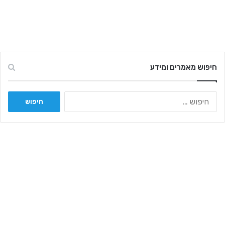
חיפוש מאמרים ומידע
ח
י
פ
ו
ש
: