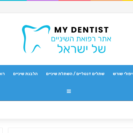
פולי שורש
שתלים דנטליים / השתלת שיניים
הלבנת שיניים
רופ
Sidebar